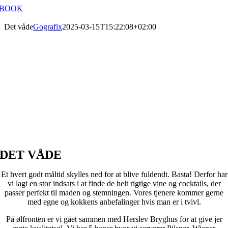
Skip
BOOK
to
content
Det våde
Gografix
2025-03-15T15:22:08+02:00
DET VÅDE
Et hvert godt måltid skylles ned for at blive fuldendt. Basta! Derfor har
vi lagt en stor indsats i at finde de helt rigtige vine og cocktails, der
passer perfekt til maden og stemningen. Vores tjenere kommer gerne
med egne og kokkens anbefalinger hvis man er i tvivl.
På ølfronten er vi gået sammen med Herslev Bryghus for at give jer