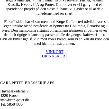
ægte kvalitetsøl. Vi har 5 haner hvor vi serverer Pilsner, Wiener
Klassik, Hvede, IPA og Porter. Derudover er vi i gang med et
spændende projekt på den sidste 6. hane; vi glæder os til at dele
nyhederne med jer snart!
På kaffesiden har vi sammen med Køge Kafferisteri udviklet vores
egen unikke blend bestående af bønner fra Columbia, Ecuador og
Peru. Den nænsomme ristning og sammensætningen af bønner giver
den helt rigtige balance og passer til alle de gængse kaffevarianter.
Hvis du bliver lige så vild med vores blend, som vi er, kan du købe den
med hjem fra restauranten.
VINKORT
DRINKSKORT
CARL PETER BRASSERIE APS
Havnearkaderne 9
4220 Korsør
info@carl-peter.dk
Tel. 58584030